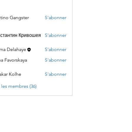
tino Gangster
S'abonner
нстантин Кривошея
S'abonner
ma Delahaye
S'abonner
a Favorskaya
S'abonner
akar Kolhe
S'abonner
s les membres (36)