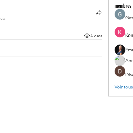
membres
Gas
oup.
Ко
4 vues
Em
Ann
Div
Voir tou