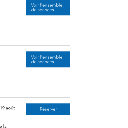
Voir l'ensemble
de séances
Voir l'ensemble
de séances
19 août
Réserver
 la