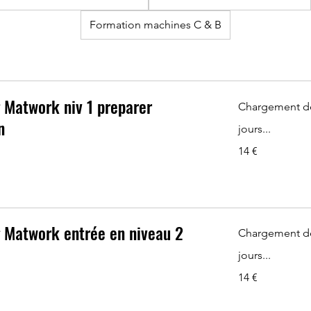
Formation machines C & B
g Matwork niv 1 preparer
Chargement d
n
jours...
14
14 €
euros
g Matwork entrée en niveau 2
Chargement d
jours...
14
14 €
euros