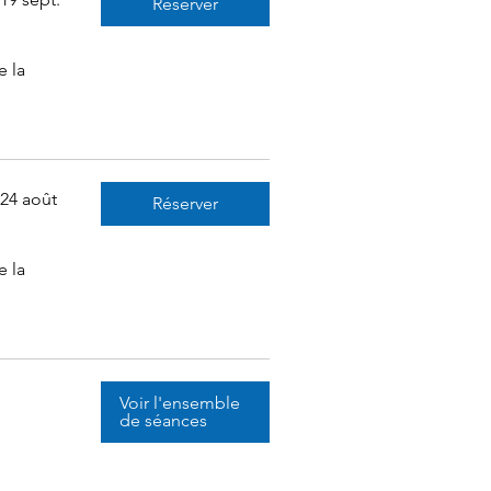
Réserver
 la
24 août
Réserver
 la
Voir l'ensemble
de séances