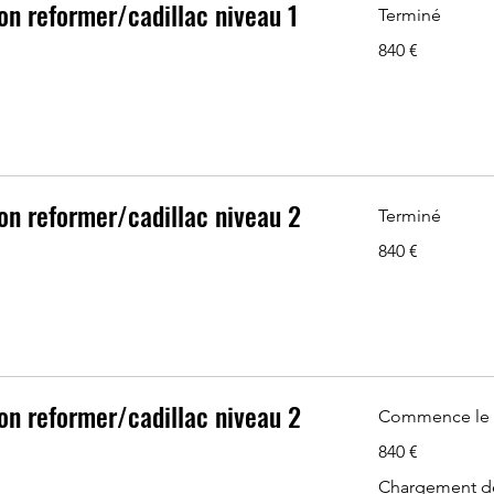
on reformer/cadillac niveau 1
Terminé
840
840 €
euros
on reformer/cadillac niveau 2
Terminé
840
840 €
euros
on reformer/cadillac niveau 2
Commence le 
840
840 €
euros
Chargement de