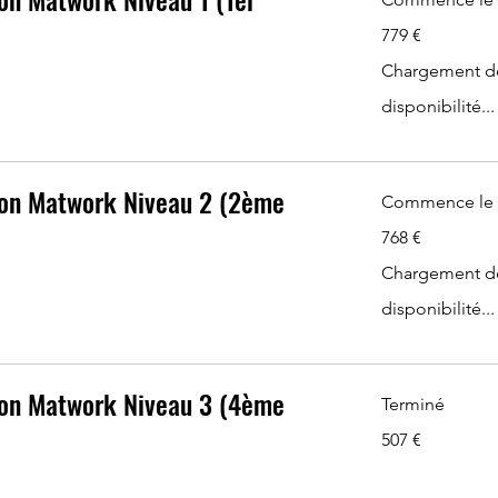
779
779 €
euros
Chargement de
disponibilité...
on Matwork Niveau 2 (2ème
Commence le 
768
768 €
euros
Chargement de
disponibilité...
on Matwork Niveau 3 (4ème
Terminé
507
507 €
euros