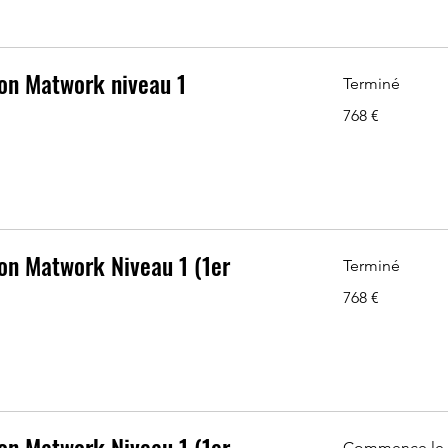
on Matwork niveau 1
Terminé
768
768 €
euros
on Matwork Niveau 1 (1er
Terminé
768
768 €
euros
on Matwork Niveau 1 (1er
Commence le 1