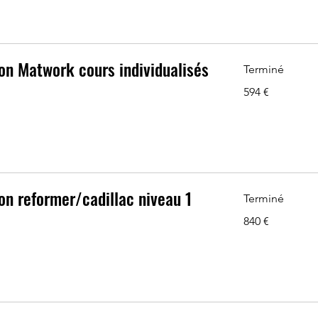
on Matwork cours individualisés
Terminé
594
594 €
euros
on reformer/cadillac niveau 1
Terminé
840
840 €
euros