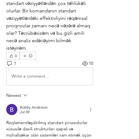
standart vəziyyətlərdən çox təhlükəli 
olurlar. Bir komandanın standart 
vəziyyətlərdəki effektivliyini rəqəmsal 
proqnozlar zamanı necə nəzərə almaq 
olar? Təcrübəsizəm və bu gizli amili 
necə analiz edəcəyimi bilmək 
istəyirəm.
0
1
10
Write a comment...
Newest
Bobby Anderson
Jul 09
Reqlamentləşdirilmiş standart prosedurlar 
xüsusilə daxili strukturları qapalı və 
mühafizəkar olan sistemləri ram etmək üçün 