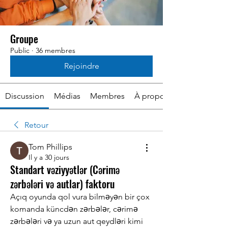
Groupe
Public
·
36 membres
Rejoindre
Discussion
Médias
Membres
À propos
Retour
Tom Phillips
Il y a 30 jours
Standart vəziyyətlər (Cərimə
zərbələri və autlar) faktoru
Açıq oyunda qol vura bilməyən bir çox 
komanda küncdən zərbələr, cərimə 
zərbələri və ya uzun aut qeydləri kimi 