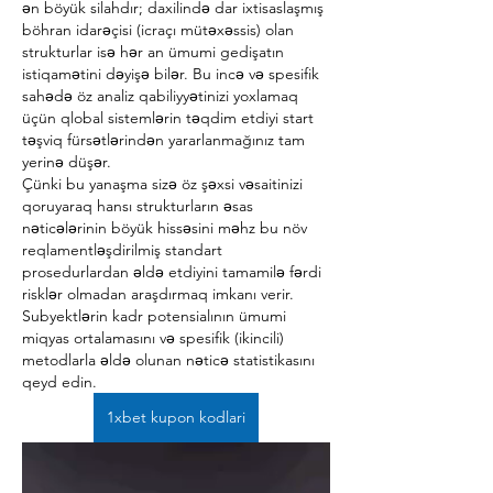
ən böyük silahdır; daxilində dar ixtisaslaşmış 
böhran idarəçisi (icraçı mütəxəssis) olan 
strukturlar isə hər an ümumi gedişatın 
istiqamətini dəyişə bilər. Bu incə və spesifik 
sahədə öz analiz qabiliyyətinizi yoxlamaq 
üçün qlobal sistemlərin təqdim etdiyi start 
təşviq fürsətlərindən yararlanmağınız tam 
yerinə düşər.
Çünki bu yanaşma sizə öz şəxsi vəsaitinizi 
qoruyaraq hansı strukturların əsas 
nəticələrinin böyük hissəsini məhz bu növ 
reqlamentləşdirilmiş standart 
prosedurlardan əldə etdiyini tamamilə fərdi 
risklər olmadan araşdırmaq imkanı verir. 
Subyektlərin kadr potensialının ümumi 
miqyas ortalamasını və spesifik (ikincili) 
metodlarla əldə olunan nəticə statistikasını 
qeyd edin.
1xbet kupon kodlari