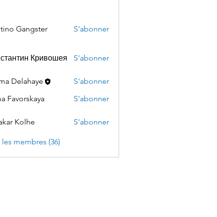
tino Gangster
S'abonner
нстантин Кривошея
S'abonner
ma Delahaye
S'abonner
a Favorskaya
S'abonner
akar Kolhe
S'abonner
s les membres (36)