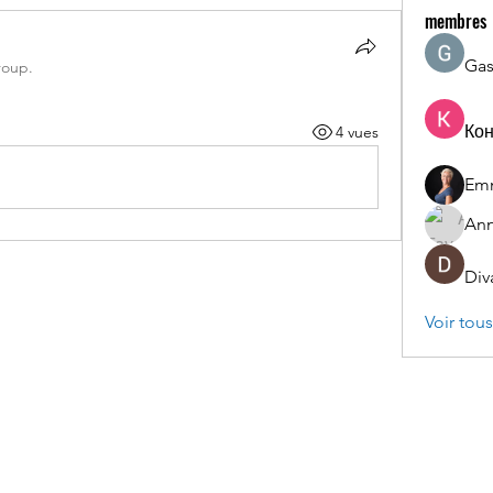
membres
Gas
roup.
Ко
4 vues
Em
Ann
Div
Voir tou