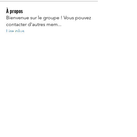
À propos
Bienvenue sur le groupe ! Vous pouvez
contacter d'autres mem
...
Lire plus
membres
Gastino Gangster
S'abonner
Константин Кривошея
S'abonner
Emma Delahaye
S'abonner
Anna Favorskaya
S'abonner
Divakar Kolhe
S'abonner
Voir tous les membres (36)