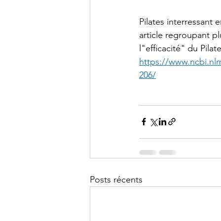
Pilates interressant e
article regroupant pl
l"efficacité" du Pila
https://www.ncbi.nl
206/
Posts récents