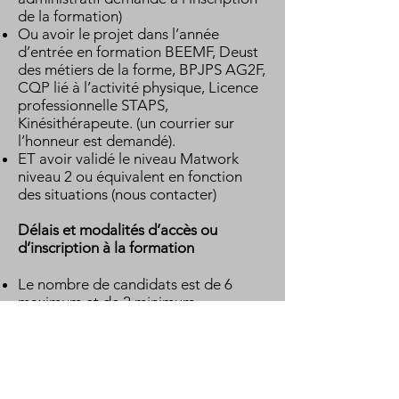
de la formation)
Ou avoir le projet dans l’année
d’entrée en formation BEEMF, Deust
des métiers de la forme, BPJPS AG2F,
CQP lié à l’activité physique, Licence
professionnelle STAPS,
Kinésithérapeute. (un courrier sur
l’honneur est demandé).
ET avoir validé le niveau Matwork
niveau 2 ou équivalent en fonction
des situations (nous contacter)
Délais et modalités d’accès ou
d’inscription à la formation
Le nombre de candidats est de 6
maximum et de 2 minimum.
Les inscriptions peuvent se faire
jusqu’à 48h avant la date de début de
formation (sous réserve de places
disponibles).