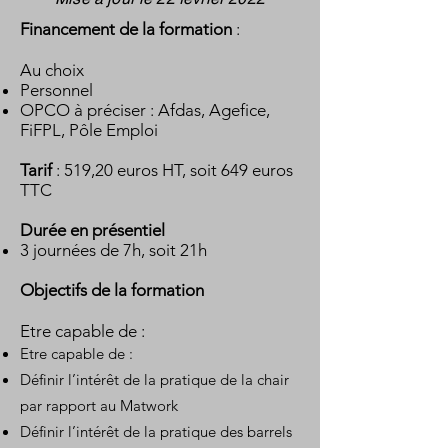
Financement de la formation
:
Au choix
Personnel
OPCO à préciser : Afdas, Agefice,
FiFPL, Pôle Emploi
Tarif
:
519,20
euros HT, soit 649 euros
TTC
Durée en présentiel
3 journées de 7h, soit 21h
Objectifs de la formation
Etre capable de :
Etre capable de :
Définir l’intérêt de la pratique de la chair
par rapport au Matwork
Définir l’intérêt de la pratique des barrels