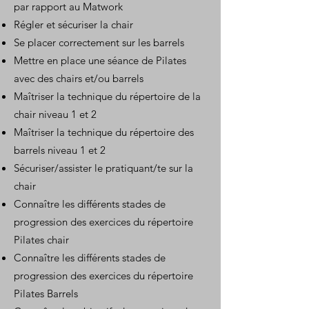
par rapport au Matwork
Régler et sécuriser la chair
Se placer correctement sur les barrels
Mettre en place une séance de Pilates
avec des chairs et/ou barrels
Maîtriser la technique du répertoire de la
chair niveau 1 et 2
Maîtriser la technique du répertoire des
barrels niveau 1 et 2
Sécuriser/assister le pratiquant/te sur la
chair
Connaître les différents stades de
progression des exercices du répertoire
Pilates chair
Connaître les différents stades de
progression des exercices du répertoire
Pilates Barrels